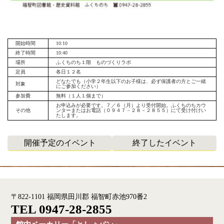
開始時間
10:10
終了時間
10:40
場所
ふくちのち１階 ものづくりラボ
定員
各日１２名
どなたでも（小学２年生以下のお子様は、必ず保護者の方とご一緒
対象
にご参加ください）
参加費
無料（１人１個まで）
お申込みが必要です。７／６（月）より受付開始。ふくちのちカウ
その他
ンターまたはお電話（０９４７－２８－２８５５）にて受け付けい
たします。
開催予定のイベント
終了したイベント
〒822-1101 福岡県田川郡 福智町赤池970番2
TEL 0947-28-2855