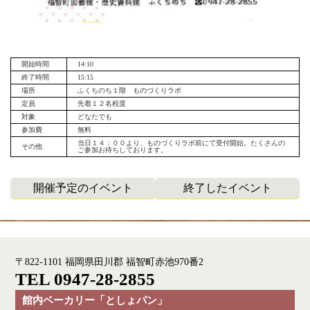
開始時間
14:10
終了時間
15:15
場所
ふくちのち１階 ものづくりラボ
定員
先着１２名程度
対象
どなたでも
参加費
無料
当日１４：００より、ものづくりラボ前にて受付開始。たくさんの
その他
ご参加お待ちしております。
開催予定のイベント
終了したイベント
〒822-1101 福岡県田川郡 福智町赤池970番2
TEL 0947-28-2855
館内ベーカリー「としょパン」