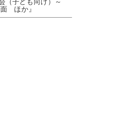
会（子ども向け）～
仮面 ほか』