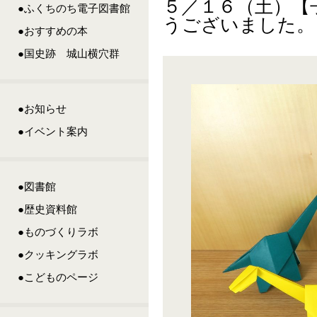
５／１６（土）【
●ふくちのち電子図書館
うございました。
●おすすめの本
●国史跡 城山横穴群
●お知らせ
●イベント案内
●図書館
●歴史資料館
●ものづくりラボ
●クッキングラボ
●こどものページ