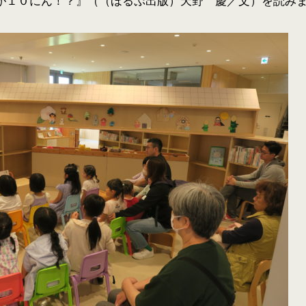
が１０にん！？』（（ほるぷ出版）天野 慶／文）を読み