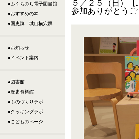
５／２５（日）【
●ふくちのち電子図書館
参加ありがとうご
●おすすめの本
●国史跡 城山横穴群
●お知らせ
●イベント案内
●図書館
●歴史資料館
●ものづくりラボ
●クッキングラボ
●こどものページ